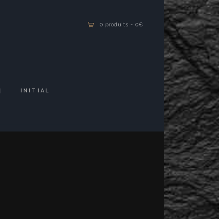
0 produits
-
0€
INITIAL