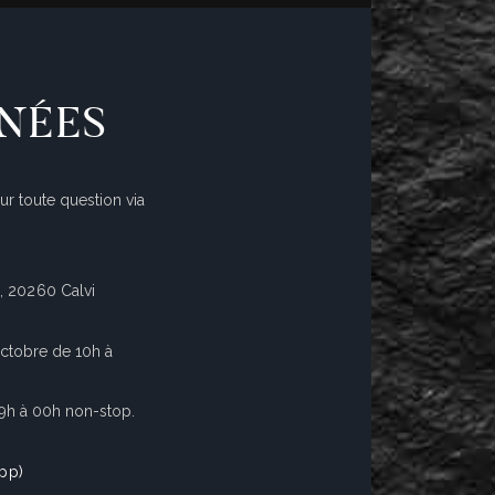
NÉES
r toute question via
 20260 Calvi
Octobre de 10h à
09h à 00h non-stop.
App)