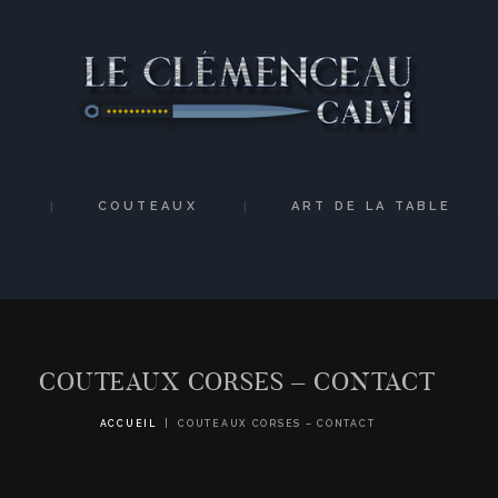
ACCUEIL
ARTISANS
COUTEAUX
ART DE LA TABLE
S
COUTEAUX
ART DE LA TABLE
INITIAL
MEDIAS
CONTACT
COUTEAUX CORSES – CONTACT
ACCUEIL
COUTEAUX CORSES – CONTACT