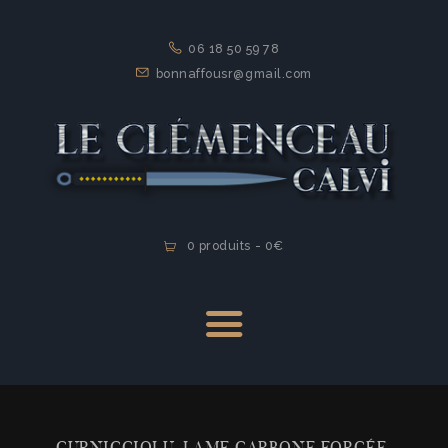
ACCUEIL
06 18 50 59 78
ARTISANS
bonnaffousr@gmail.com
COUTEAUX
ART DE LA TABLE
INITIAL
MEDIAS
CONTACT
0 produits
-
0€
CURNICCIOLU, LAME CARBONE FORGÉE,