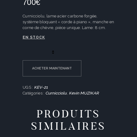
700
€
Curnicciolu, lame acier carbone forgée,
système bloquant « corde à piano », manche en
corne de chèvre, pièce unique. Lame: 8 cm.
EN STOCK
quantité
de
Curnicciolu,
lame
ACHETER MAINTENANT
carbone
forgée,
corne
KEV-21
UGS :
de
Curnicciolu
Kevin MUZIKAR
Catégories :
,
chèvre
PRODUITS
SIMILAIRES