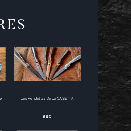
RES
e
Les Vendettas De La CASETTA
60
€