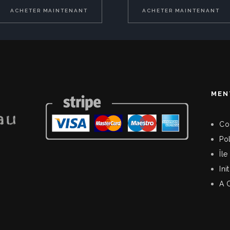
ACHETER MAINTENANT
ACHETER MAINTENANT
MEN
Co
Pol
Île
Ini
A 