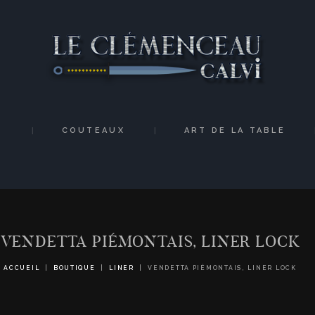
ACCUEIL
ARTISANS
COUTEAUX
ART DE LA TABLE
S
COUTEAUX
ART DE LA TABLE
INITIAL
MEDIAS
CONTACT
VENDETTA PIÉMONTAIS, LINER LOCK
ACCUEIL
BOUTIQUE
LINER
VENDETTA PIÉMONTAIS, LINER LOCK