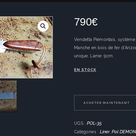
790
€
Vendetta Piémontais, système 
Manche en bois de fer d’Arizo
unique. Lame: 9cm.
EN STOCK
quantité
de
Vendetta
ACHETER MAINTENANT
piémontais,
liner
POL-35
UGS :
lock
Liner
Pol DEMO
Catégories :
,